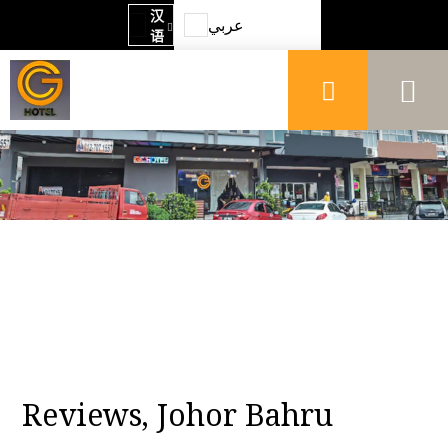
汉
عربي
语
Azərbaycan
Български
Český
Deutsch
Ελληνικά
English
Español
Reviews, Johor Bahru
Eestlane