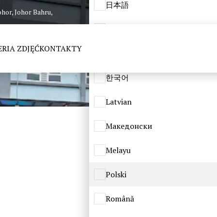
日本語
ohor, Johor Bahru,
ქართული
RIA ZDJĘĆ
KONTAKTY
Қазақ
한국어
Latvian
Македонски
Melayu
Polski
Română