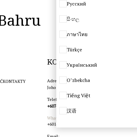
Русский
 Bahru
සිංහල
ภาษาไทย
Türkçe
KONTAKTY
Український
O"zbekcha
Adres:
ĘĆ
KONTAKTY
Johor, Johor Bahru,
Tiếng Việt
Telefon:
+607-862 7338
汉语
WhatsApp:
+60148625250
Email: