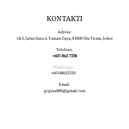
Suomi
KONTAKTI
Filipino
Adrese:
Français
1&3, Jalan Sasa 6, Taman Gaya, 81800 Ulu Tiram, Johor
Telefons:
हिंदी
+607-862 7338
Հայերեն
WhatsApp:
+60148625250
Indonesian
Email:
gcgaya888@gmail.com
Italiano
日本語
ქართული