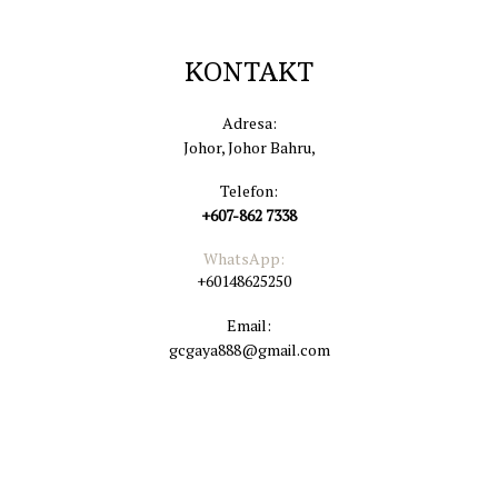
Suomi
KONTAKT
Filipino
Adresa:
Français
Johor, Johor Bahru,
Telefon:
हिंदी
+607-862 7338
Հայերեն
WhatsApp:
+60148625250
Indonesian
Email:
gcgaya888@gmail.com
Italiano
日本語
ქართული